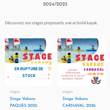
2024/2025
Découvrez nos stages proposants une activité kayak.
Ce
Ce
produit
produ
a
a
plusieurs
plusi
EN RUPTURE DE
variations.
variat
STOCK
Les
Les
options
optio
peuvent
peuv
Stages
Stages
être
être
Stage Vakans
Stage Vakans
choisies
chois
PAQUES 2025-
CARNAVAL 2026