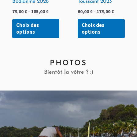
Bodlanmè 2026
Toussaint 2023
sur
sur
75,00
€
–
185,00
€
60,00
€
–
175,00
€
la
la
page
page
Choix des
Choix des
options
options
du
du
produit
produ
PHOTOS
Bientôt la vôtre ? :)