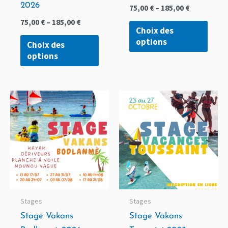
sur
sur
2026
75,00
€
–
185,00
€
la
la
75,00
€
–
185,00
€
page
page
Choix des
options
du
du
Choix des
options
produit
produ
Ce
Ce
produit
produ
a
a
plusieurs
plusi
variations.
variat
Les
Les
options
optio
peuvent
peuv
Stages
Stages
être
être
Stage Vakans
Stage Vakans
choisies
chois