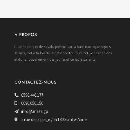
A PROPOS
Club de voile et de kayak, présent sur la base nautique depuis
40 ans, fort à la fois de la présence toujours active des anciens
et du renouvellement des jeunes et de leurs parents.
CONTACTEZ-NOUS
0590.446.177
0690.050.150
info@anasa.gp
2 rue de la plage / 97180 Sainte-Anne